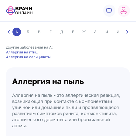
ВРАЧИ
ОНЛАЙН
А
Б
В
Г
Д
Е
Ж
З
И
Й
К
Другие заболевания на А:
Аллергия на птиц
Аллергия на салицилаты
Аллергия на пыль
Аллергия на пыль
-
это аллергическая реакция,
возникающая при контакте с компонентами
уличной или домашней пыли и проявляющаяся
развитием симптомов ринита, конъюнктивита,
атопического дерматита или бронхиальной
астмы.