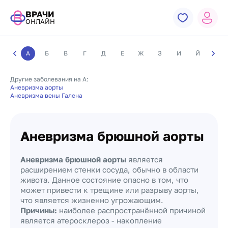
ВРАЧИ
ОНЛАЙН
А
Б
В
Г
Д
Е
Ж
З
И
Й
К
Другие заболевания на А:
Аневризма аорты
Аневризма вены Галена
Аневризма брюшной аорты
Аневризма брюшной аорты
является
расширением стенки сосуда, обычно в области
живота. Данное состояние опасно в том, что
может привести к трещине или разрыву аорты,
что является жизненно угрожающим.
Причины:
наиболее распространённой причиной
является атеросклероз - накопление