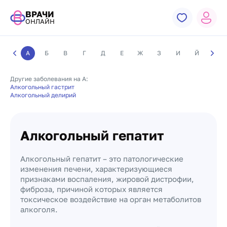
ВРАЧИ
ОНЛАЙН
А
Б
В
Г
Д
Е
Ж
З
И
Й
К
Другие заболевания на А:
Алкогольный гастрит
Алкогольный делирий
Алкогольный гепатит
Алкогольный гепатит – это патологические
изменения печени, характеризующиеся
признаками воспаления, жировой дистрофии,
фиброза, причиной которых является
токсическое воздействие на орган метаболитов
алкоголя.