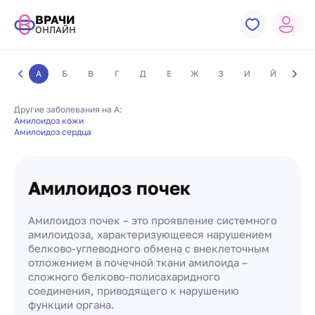
ВРАЧИ
ОНЛАЙН
А
Б
В
Г
Д
Е
Ж
З
И
Й
К
Другие заболевания на А:
Амилоидоз кожи
Амилоидоз сердца
Амилоидоз почек
Амилоидоз почек – это проявление системного
амилоидоза, характеризующееся нарушением
белково-углеводного обмена с внеклеточным
отложением в почечной ткани амилоида –
сложного белково-полисахаридного
соединения, приводящего к нарушению
функции органа.