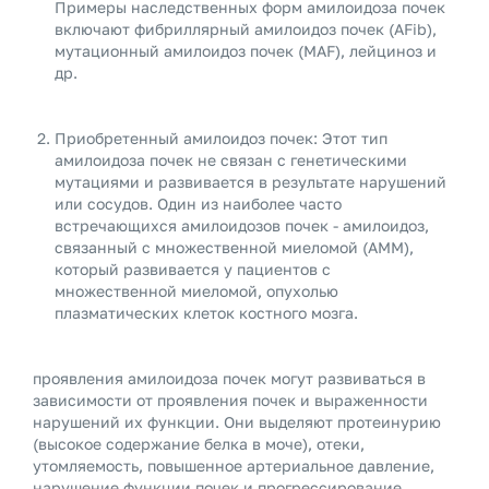
Примеры наследственных форм амилоидоза почек
включают фибриллярный амилоидоз почек (AFib),
мутационный амилоидоз почек (MAF), лейциноз и
др.
Приобретенный амилоидоз почек: Этот тип
амилоидоза почек не связан с генетическими
мутациями и развивается в результате нарушений
или сосудов. Один из наиболее часто
встречающихся амилоидозов почек - амилоидоз,
связанный с множественной миеломой (АММ),
который развивается у пациентов с
множественной миеломой, опухолью
плазматических клеток костного мозга.
проявления амилоидоза почек могут развиваться в
зависимости от проявления почек и выраженности
нарушений их функции. Они выделяют протеинурию
(высокое содержание белка в моче), отеки,
утомляемость, повышенное артериальное давление,
нарушение функции почек и прогрессирование