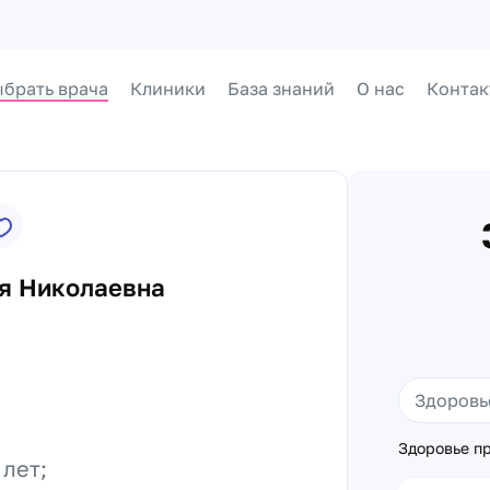
брать врача
Клиники
База знаний
О нас
Контак
я Николаевна
Здоровье пр
 лет;