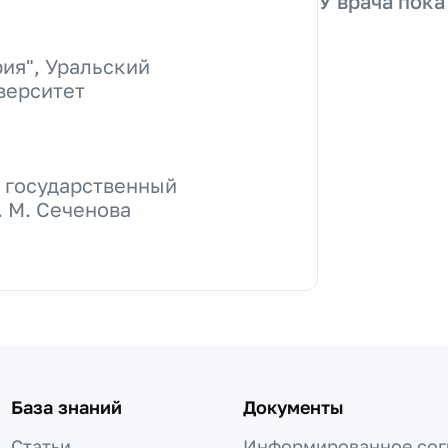
У врача пока
ия", Уральский
верситет
 государственный
 М. Сеченова
База знаний
Документы
Статьи
Информированное сог