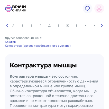
ВРАЧИ
ОНЛАЙН
А
Б
В
Г
Д
Е
Ж
З
И
Й
К
Другие заболевания на К:
Коклюш
Коксартроз (артроз тазобедренного сустава)
Контрактура мышцы
Контрактура мышцы
- это состояние,
характеризующееся ограниченностью движения
в определенной мышце или группе мышц.
Обычно контрактура объявляется, когда мышца
остается сокращенной в течение длительного
времени и не может полностью расслабиться.
Проявления контрактуры могут варьироваться