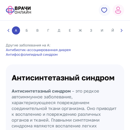
ВРАЧИ
ОНЛАЙН
А
Б
В
Г
Д
Е
Ж
З
И
Й
К
Другие заболевания на А:
Антибиотик-ассоциированная диарея
Антифосфолипидный синдром
Антисинтетазный синдром
Антисинтетазный синдром
– это редкое
автоиммунное заболевание,
характеризующееся повреждением
соединительной ткани организма. Оно приводит
к воспалению и повреждению различных
органов и тканей. Главными симптомами
синдрома являются воспаление легких