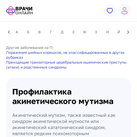
ВРАЧИ
ОНЛАЙН
А
Б
В
Г
Д
Е
Ж
З
И
Й
К
Другие заболевания на П:
Поражения шейных корешков, не классифицированные в других
рубриках
Преходящие транзиторные церебральные ишемические приступы
(атаки) и родственные синдромы
Профилактика
акинетического мутизма
Акинетический мутизм, также известный как
синдром акинетической мутности или
акинетический кататонический синдром,
является редким психомоторным