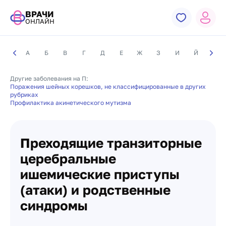
ВРАЧИ
ОНЛАЙН
А
Б
В
Г
Д
Е
Ж
З
И
Й
К
Другие заболевания на П:
Поражения шейных корешков, не классифицированные в других
рубриках
Профилактика акинетического мутизма
Преходящие транзиторные
церебральные
ишемические приступы
(атаки) и родственные
синдромы