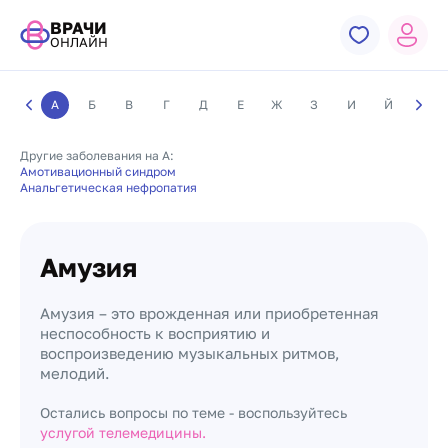
ВРАЧИ
ОНЛАЙН
А
Б
В
Г
Д
Е
Ж
З
И
Й
К
Другие заболевания на А:
Амотивационный синдром
Анальгетическая нефропатия
Амузия
Амузия – это врожденная или приобретенная
неспособность к восприятию и
воспроизведению музыкальных ритмов,
мелодий.
Остались вопросы по теме - воспользуйтесь
услугой телемедицины.