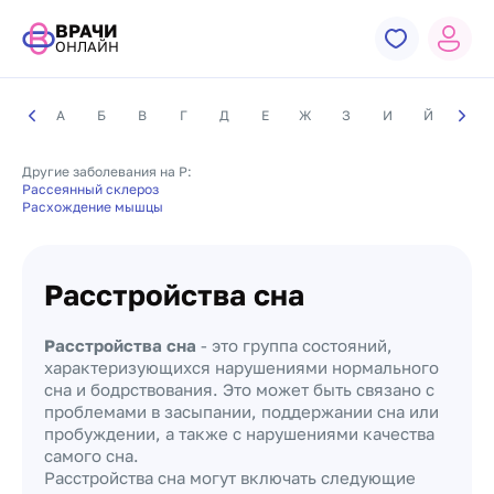
ВРАЧИ
ОНЛАЙН
А
Б
В
Г
Д
Е
Ж
З
И
Й
К
Другие заболевания на Р:
Рассеянный склероз
Расхождение мышцы
Расстройства сна
Расстройства сна
- это группа состояний,
характеризующихся нарушениями нормального
сна и бодрствования. Это может быть связано с
проблемами в засыпании, поддержании сна или
пробуждении, а также с нарушениями качества
самого сна.
Расстройства сна могут включать следующие