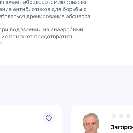
ключает абсцессотомию (разрез
нение антибиотиков для борьбы с
ебоваться дренирование абсцесса.
при подозрении на анаэробный
ение поможет предотвратить
ю.
Загорс