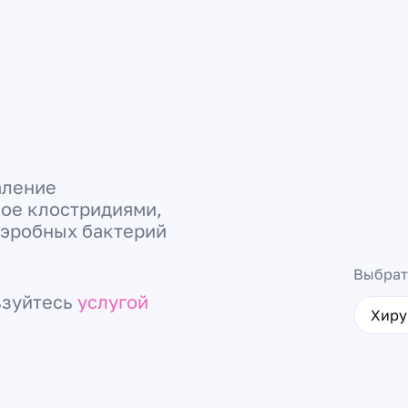
аление
ное клостридиями,
аэробных бактерий
Выбрат
ьзуйтесь
услугой
Хиру