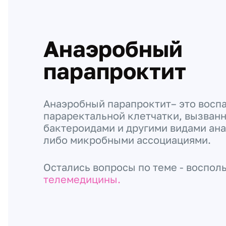
Анаэробный
парапроктит
Анаэробный парапроктит– это восп
параректальной клетчатки, вызван
бактероидами и другими видами ан
либо микробными ассоциациями.
Остались вопросы по теме - воспол
телемедицины.