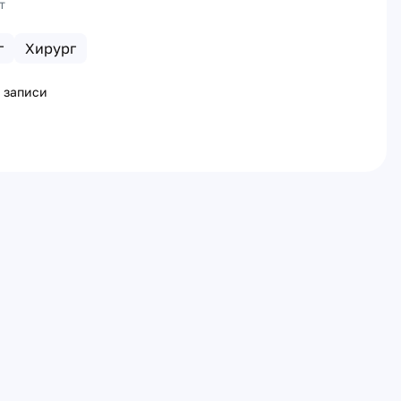
т
г
Хирург
 записи