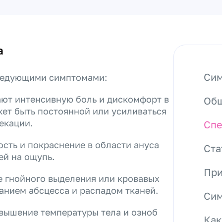
а
Сим
ледующими симптомами:
ют интенсивную боль и дискомфорт в
Общ
жет быть постоянной или усиливаться
екации.
Спе
ость и покраснение в области ануса
Ста
ей на ощупь.
При
е гнойного выделения или кровавых
ванием абсцесса и распадом тканей.
Сим
вышение температуры тела и озноб
Как