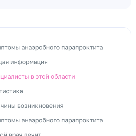
птомы анаэробного парапроктита
ая информация
циалисты в этой области
тистика
чины возникновения
птомы анаэробного парапроктита
ой врач лечит