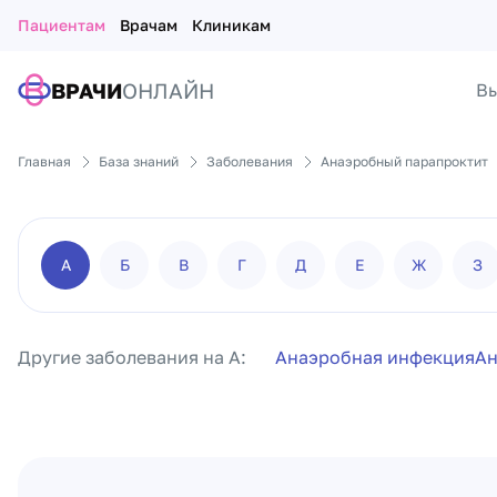
Пациентам
Врачам
Клиникам
ВРАЧИ
ОНЛАЙН
Вы
Главная
База знаний
Заболевания
Анаэробный парапроктит
А
Б
В
Г
Д
Е
Ж
З
Другие заболевания на А:
Анаэробная инфекция
Ан