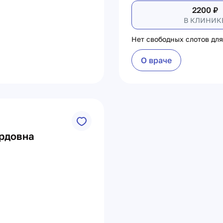
2200
₽
В КЛИНИК
Нет свободных слотов для
О враче
рдовна