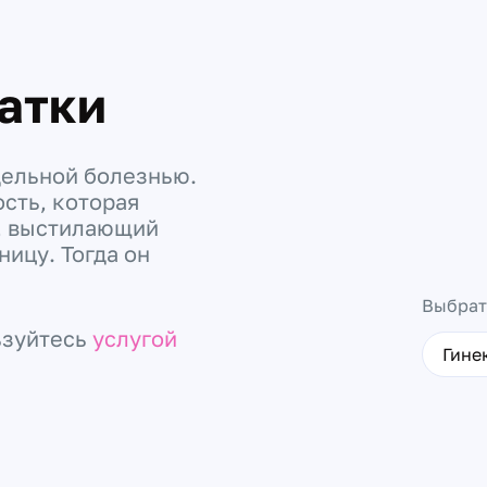
атки
дельной болезнью.
сть, которая
й, выстилающий
ницу. Тогда он
Выбрат
ьзуйтесь
услугой
Гине