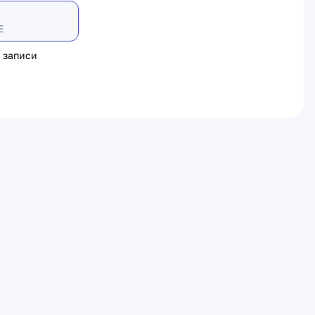
Е
 записи