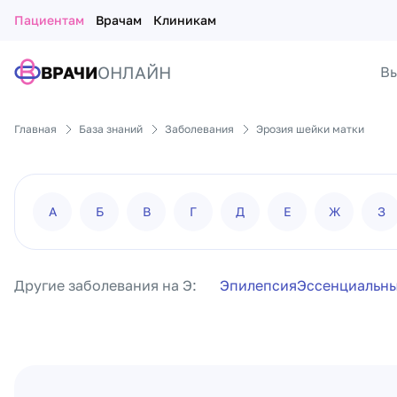
Пациентам
Врачам
Клиникам
ВРАЧИ
ОНЛАЙН
Вы
Главная
База знаний
Заболевания
Эрозия шейки матки
А
Б
В
Г
Д
Е
Ж
З
Другие заболевания на Э:
Эпилепсия
Эссенциальн