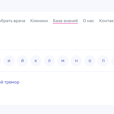
брать врача
Клиники
База знаний
О нас
Контак
И
Й
К
Л
М
Н
О
П
ый тремор