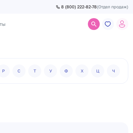
8 (800) 222-82-78
(Отдел продаж)
ты
Поиск
Р
С
Т
У
Ф
Х
Ц
Ч
Ш