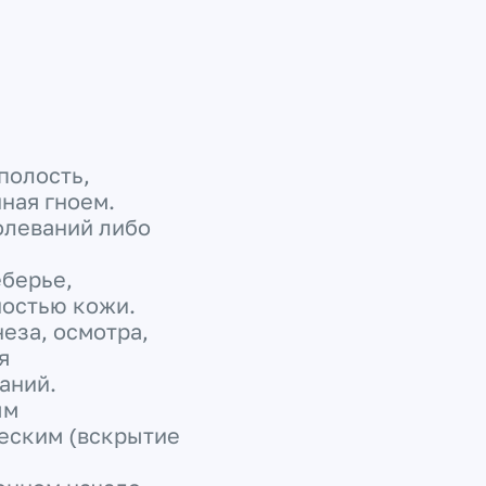
полость,
ная гноем.
олеваний либо
еберье,
ностью кожи.
еза, осмотра,
я
ваний.
ым
ческим (вскрытие