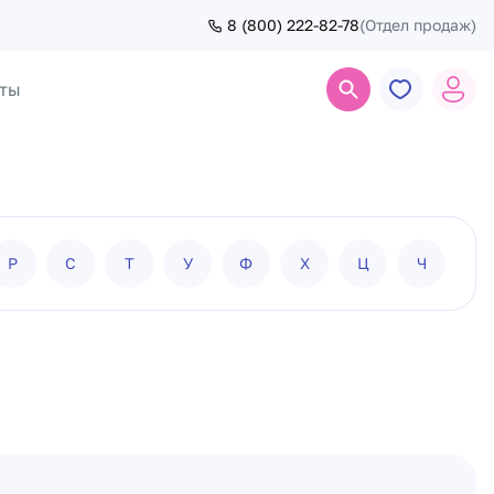
8 (800) 222-82-78
(Отдел продаж)
ты
Поиск
Р
С
Т
У
Ф
Х
Ц
Ч
Ш