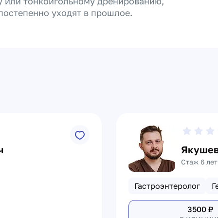
у или тонкоигольному дренированию,
постепенно уходят в прошлое.
ч
Якушев
Стаж 6 лет
Гастроэнтеролог
Г
3500
₽