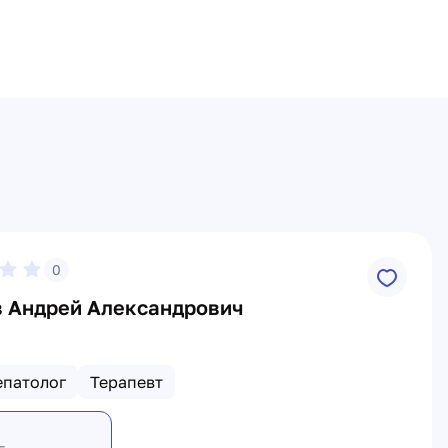
0
 Андрей Александрович
епатолог
Терапевт