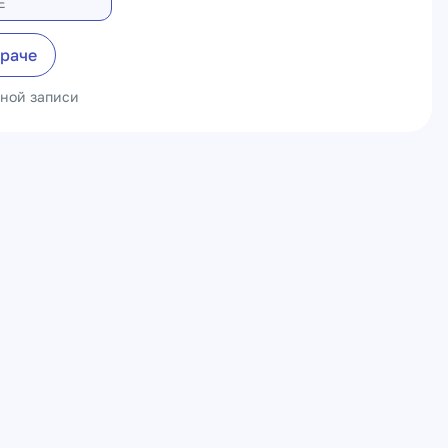
Е
враче
ьной записи