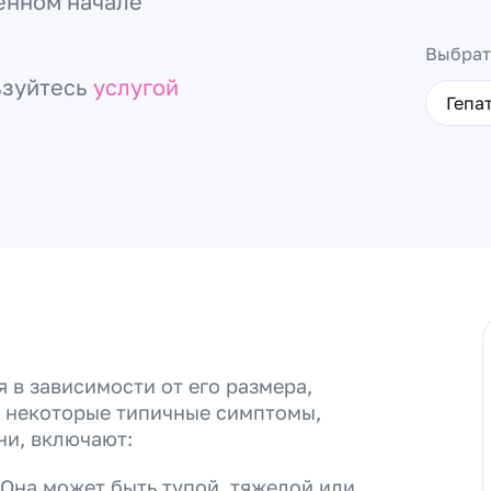
енном начале
Выбрат
ьзуйтесь
услугой
Гепа
 в зависимости от его размера,
, некоторые типичные симптомы,
ни, включают:
Она может быть тупой, тяжелой или