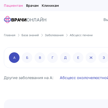
Пациентам
Врачам
Клиникам
ВРАЧИ
ОНЛАЙН
Вы
Главная
База знаний
Заболевания
Абсцесс печени
А
Б
В
Г
Д
Е
Ж
З
Другие заболевания на А:
Абсцесс околочелюстно