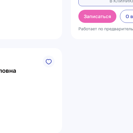
В КЛИНИК
Записаться
О 
Работает по предварител
ловна