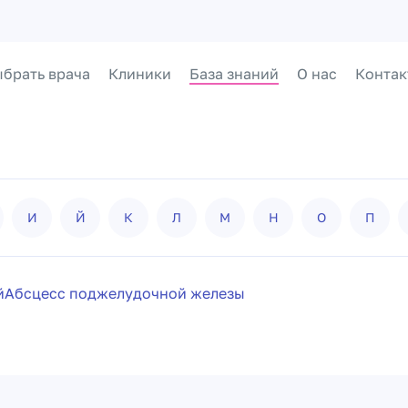
брать врача
Клиники
База знаний
О нас
Контак
И
Й
К
Л
М
Н
О
П
й
Абсцесс поджелудочной железы