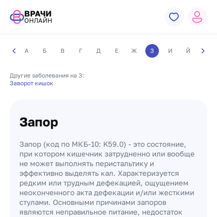
ВРАЧИ
ОНЛАЙН
А
Б
В
Г
Д
Е
Ж
З
И
Й
К
Другие заболевания на З:
Заворот кишок
Запор
Запор (код по МКБ-10: K59.0) - это состояние,
при котором кишечник затрудненно или вообще
не может выполнять перистальтику и
эффективно выделять кал. Характеризуется
редким или трудным дефекацией, ощущением
неоконченного акта дефекации и/или жесткими
стулами. Основными причинами запоров
являются неправильное питание, недостаток