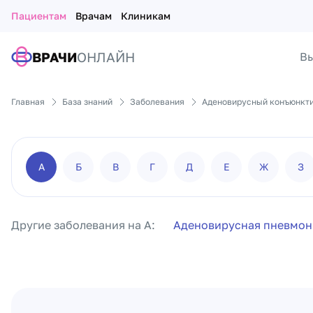
Пациентам
Врачам
Клиникам
ВРАЧИ
ОНЛАЙН
Вы
Главная
База знаний
Заболевания
Аденовирусный конъюнкт
А
Б
В
Г
Д
Е
Ж
З
Другие заболевания на А:
Аденовирусная пневмон