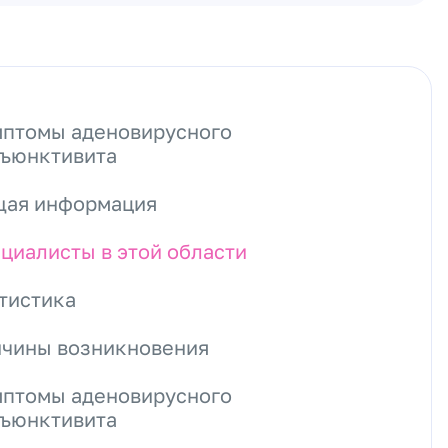
птомы аденовирусного
ъюнктивита
ая информация
циалисты в этой области
тистика
чины возникновения
птомы аденовирусного
ъюнктивита