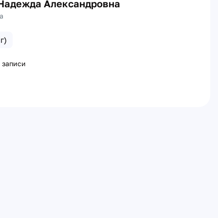
Надежда Александровна
а
г)
 записи