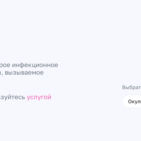
трое инфекционное
з, вызываемое
Выбрат
ьзуйтесь
услугой
Окул