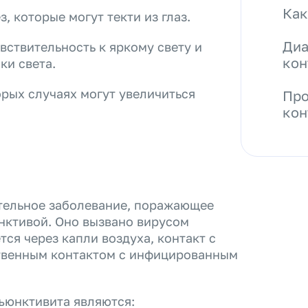
Как
, которые могут текти из глаз.
Диа
ствительность к яркому свету и
кон
ки света.
рых случаях могут увеличиться
Про
кон
тельное заболевание, поражающее
нктивой. Оно вызвано вирусом
ся через капли воздуха, контакт с
твенным контактом с инфицированным
ъюнктивита являются: