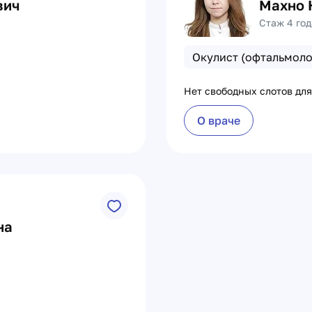
вич
Махно 
Стаж 4 год
Окулист (офтальмоло
Нет свободных слотов для
О враче
на