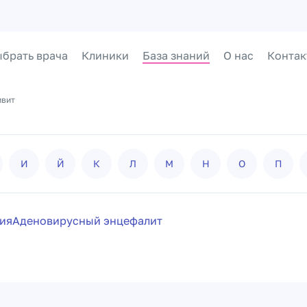
брать врача
Клиники
База знаний
О нас
Контак
ивит
И
Й
К
Л
М
Н
О
П
ия
Аденовирусный энцефалит