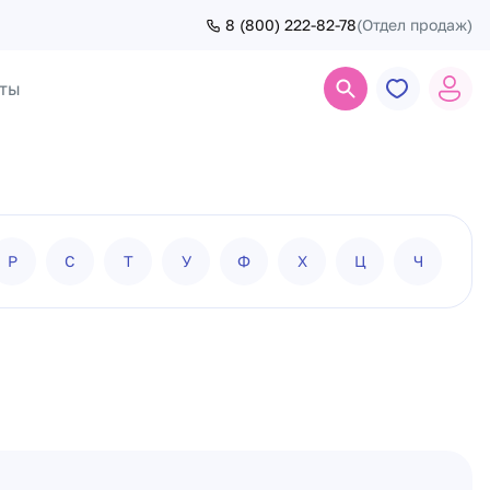
8 (800) 222-82-78
(Отдел продаж)
ты
Поиск
Р
С
Т
У
Ф
Х
Ц
Ч
Ш