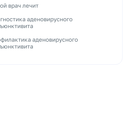
ой врач лечит
гностика аденовирусного
ъюнктивита
филактика аденовирусного
ъюнктивита