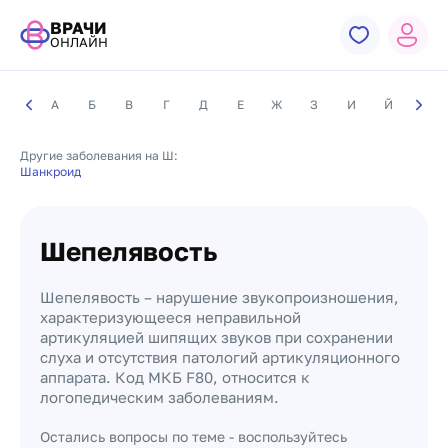
ВРАЧИ
ОНЛАЙН
А
Б
В
Г
Д
Е
Ж
З
И
Й
К
Другие заболевания на Ш:
Шанкроид
Шепелявость
Шепелявость – нарушение звукопроизношения,
характеризующееся неправильной
артикуляцией шипящих звуков при сохранении
слуха и отсутствия патологий артикуляционного
аппарата. Код МКБ F80, относится к
логопедическим заболеваниям.
Остались вопросы по теме - воспользуйтесь