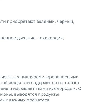
;
сти приобретают зелёный, чёрный,
ащённое дыхание, тахикардия,
онизаны капиллярами, кровеносными
этой жидкости содержится не только
мене и насыщает ткани кислородом. С
рмоны, выводятся продукты
амых важных процессов