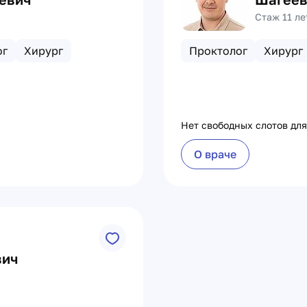
Стаж 11 ле
ог
Хирург
Проктолог
Хирург
Нет свободных слотов для
О враче
вич