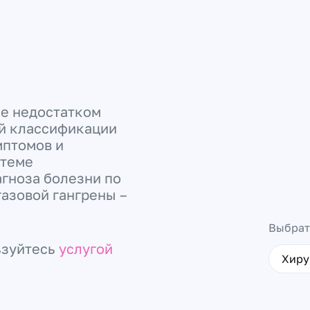
ые недостатком
й классификации
мптомов и
стеме
гноза болезни по
газовой гангрены –
Выбрат
ьзуйтесь
услугой
Хиру