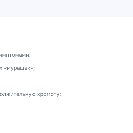
имптомами:
х «мурашек»;
должительную хромоту;