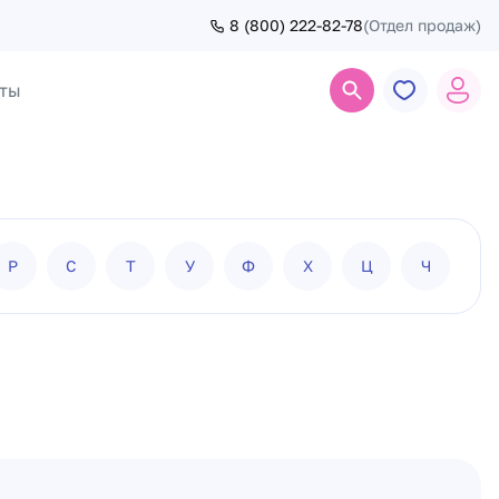
8 (800) 222-82-78
(Отдел продаж)
ты
Поиск
Р
С
Т
У
Ф
Х
Ц
Ч
Ш