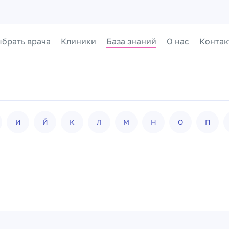
брать врача
Клиники
База знаний
О нас
Контак
И
Й
К
Л
М
Н
О
П