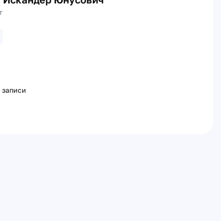
т
 записи