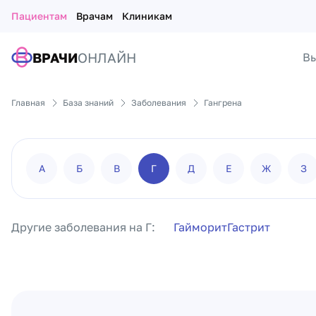
Пациентам
Врачам
Клиникам
ВРАЧИ
ОНЛАЙН
Вы
Главная
База знаний
Заболевания
Гангрена
А
Б
В
Г
Д
Е
Ж
З
Другие заболевания на Г:
Гайморит
Гастрит