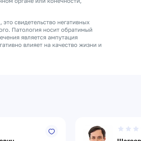
ном органе или конечности,
, это свидетельство негативных
ого. Патология носит обратимый
лечения является ампутация
гативно влияет на качество жизни и
ьевич
Шагеев