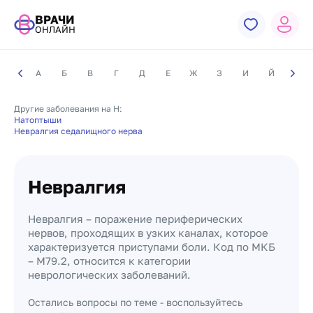
ВРАЧИ
ОНЛАЙН
А
Б
В
Г
Д
Е
Ж
З
И
Й
К
Другие заболевания на Н:
Натоптыши
Невралгия седалищного нерва
Невралгия
Невралгия – поражение периферических
нервов, проходящих в узких каналах, которое
характеризуется приступами боли. Код по МКБ
– М79.2, относится к категории
неврологических заболеваний.
Остались вопросы по теме - воспользуйтесь