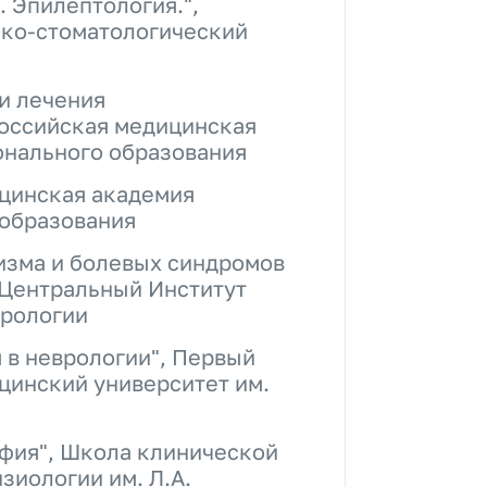
 Эпилептология.",
ико-стоматологический
и лечения
Российская медицинская
нального образования
ицинская академия
образования
изма и болевых синдромов
 Центральный Институт
врологии
 в неврологии", Первый
цинский университет им.
фия", Школа клинической
иологии им. Л.А.