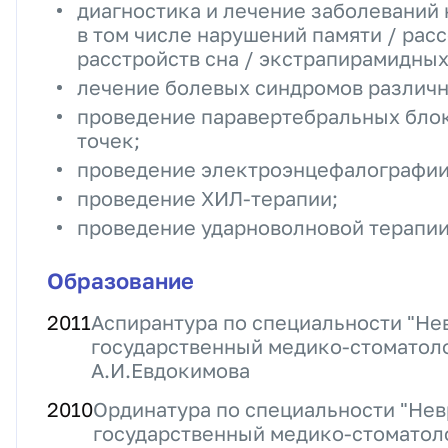
диагностика и лечение заболеваний
в том числе нарушений памяти / рас
расстройств сна / экстрапирамидных
лечение болевых синдромов различн
проведение паравертебральных блок
точек;
проведение электроэнцефалографии 
проведение ХИЛ-терапии;
проведение ударноволновой терапии
Образование
2011
Аспирантура по специальности "Не
государственный медико-стоматоло
А.И.Евдокимова
2010
Ординатура по специальности "Нев
государственный медико-стоматоло