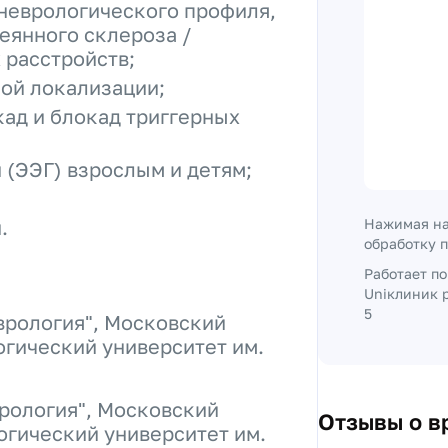
 неврологического профиля,
сеянного склероза /
 расстройств;
ой локализации;
ад и блокад триггерных
(ЭЭГ) взрослым и детям;
.
Нажимая на
обработку 
Работает п
Uniклиник р
5
врология", Московский
гический университет им.
рология", Московский
Отзывы о в
гический университет им.