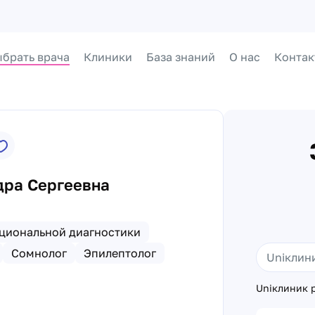
брать врача
Клиники
База знаний
О нас
Контак
дра Сергеевна
циональной диагностики
Сомнолог
Эпилептолог
Uniклиник р