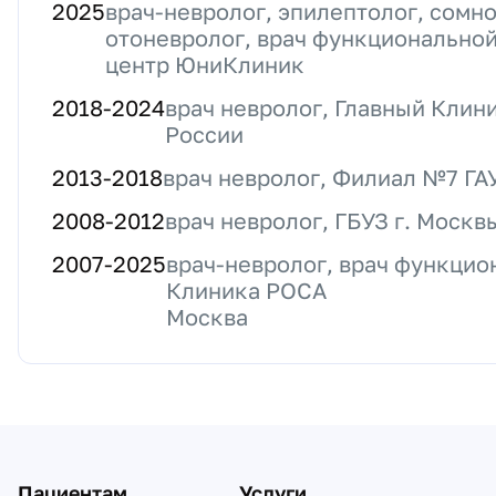
2025
врач-невролог, эпилептолог, сомно
отоневролог, врач функционально
центр ЮниКлиник
2018
-
2024
врач невролог, Главный Клин
России
2013
-
2018
врач невролог, Филиал №7 
2008
-
2012
врач невролог, ГБУЗ г. Мос
2007
-
2025
врач-невролог, врач функцио
Клиника РОСА
Москва
Пациентам
Услуги