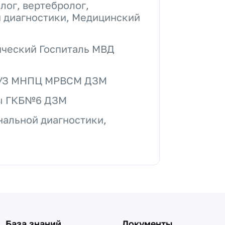
лог, вертебролог,
й диагностики, Медицинский
ический Госпиталь МВД
ГАУЗ МНПЦ МРВСМ ДЗМ
квы ГКБ№6 ДЗМ
нальной диагностики,
База знаний
Документы