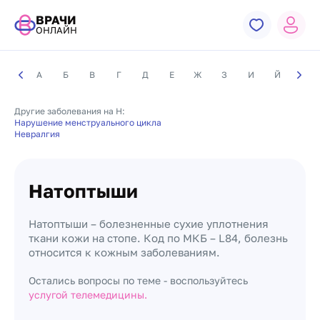
ВРАЧИ
ОНЛАЙН
А
Б
В
Г
Д
Е
Ж
З
И
Й
К
Другие заболевания на Н:
Нарушение менструального цикла
Невралгия
Натоптыши
Натоптыши – болезненные сухие уплотнения
ткани кожи на стопе. Код по МКБ – L84, болезнь
относится к кожным заболеваниям.
Остались вопросы по теме - воспользуйтесь
услугой телемедицины.