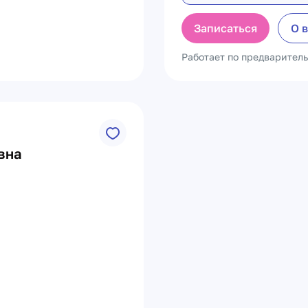
Записаться
О 
Работает по предварител
вна