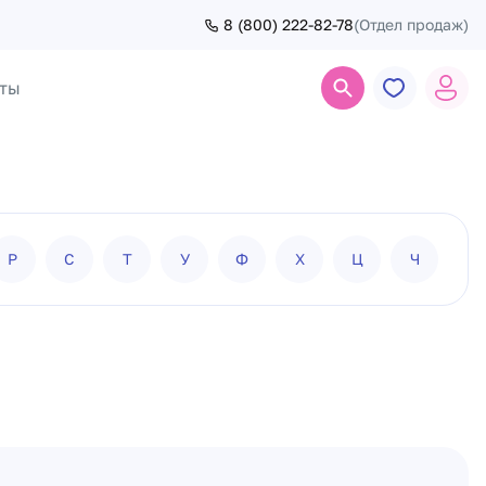
8 (800) 222-82-78
(Отдел продаж)
ты
Поиск
Р
С
Т
У
Ф
Х
Ц
Ч
Ш