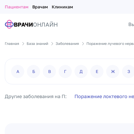
Пациентам
Врачам
Клиникам
ВРАЧИ
ОНЛАЙН
Вы
Главная
База знаний
Заболевания
Поражение лучевого нерв
А
Б
В
Г
Д
Е
Ж
З
Другие заболевания на П:
Поражение локтевого н