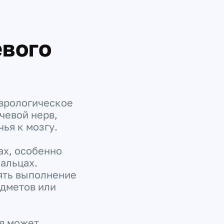
вого
еврологическое
чевой нерв,
ья к мозгу.
ах, особенно
альцах.
нять выполнение
едметов или
ая может