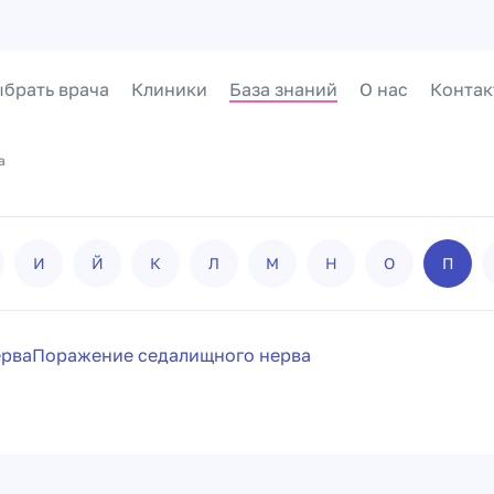
брать врача
Клиники
База знаний
О нас
Контак
а
И
Й
К
Л
М
Н
О
П
ерва
Поражение седалищного нерва