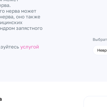
ерва.
го нерва может
нерва, оно также
дицинских
индром запястного
Выбрат
ьзуйтесь
услугой
Невр
а