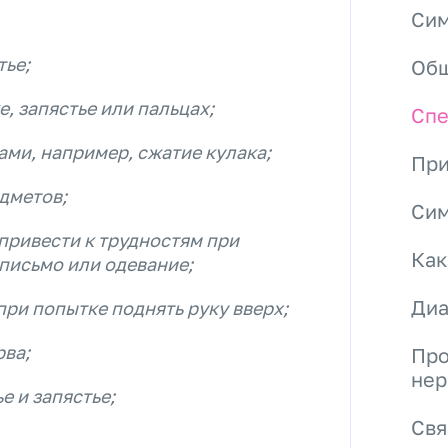
Сим
тье;
Общ
, запястье или пальцах;
Спе
ми, например, сжатие кулака;
При
дметов;
Сим
 привести к трудностям при
Как
 письмо или одевание;
Диа
при попытке поднять руку вверх;
рва;
Про
нер
 и запястье;
Свя