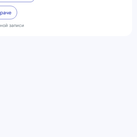
враче
ьной записи