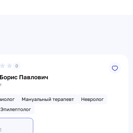
0
 Борис Павлович
т
зиолог
Мануальный терапевт
Невролог
Эпилептолог
Е