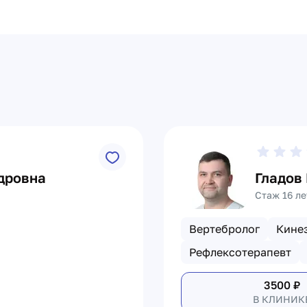
дровна
Гладов
Стаж 16 ле
Вертебролог
Кине
Рефлексотерапевт
3500
₽
В КЛИНИК