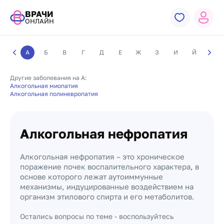
ВРАЧИ
ОНЛАЙН
А
Б
В
Г
Д
Е
Ж
З
И
Й
К
Другие заболевания на А:
Алкогольная миопатия
Алкогольная полиневропатия
Алкогольная нефропатия
Алкогольная нефропатия – это хроническое
поражение почек воспалительного характера, в
основе которого лежат аутоиммунные
механизмы, индуцированные воздействием на
организм этилового спирта и его метаболитов.
Остались вопросы по теме - воспользуйтесь