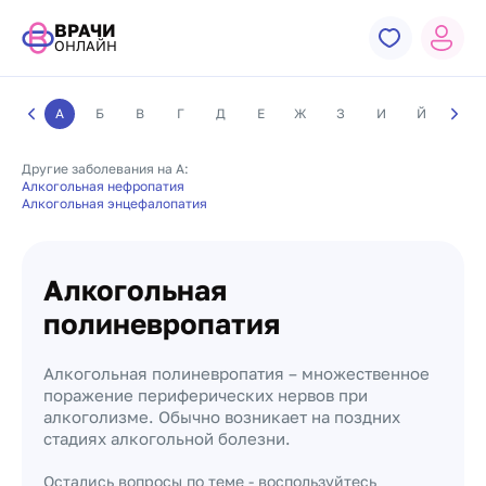
ВРАЧИ
ОНЛАЙН
А
Б
В
Г
Д
Е
Ж
З
И
Й
К
Другие заболевания на А:
Алкогольная нефропатия
Алкогольная энцефалопатия
Алкогольная
полиневропатия
Алкогольная полиневропатия – множественное
поражение периферических нервов при
алкоголизме. Обычно возникает на поздних
стадиях алкогольной болезни.
Остались вопросы по теме - воспользуйтесь