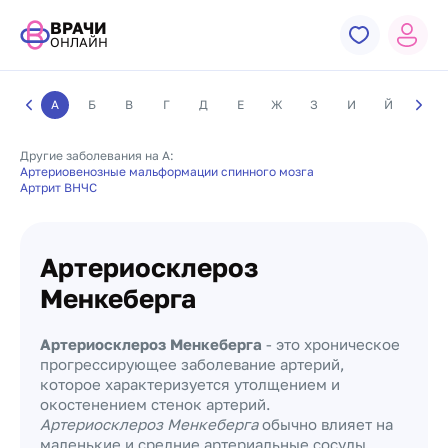
ВРАЧИ
ОНЛАЙН
А
Б
В
Г
Д
Е
Ж
З
И
Й
К
Другие заболевания на А:
Артериовенозные мальформации спинного мозга
Артрит ВНЧС
Артериосклероз
Менкеберга
Артериосклероз Менкеберга
- это хроническое
прогрессирующее заболевание артерий,
которое характеризуется утолщением и
окостенением стенок артерий.
Артериосклероз Менкеберга
обычно влияет на
маленькие и средние артериальные сосуды,