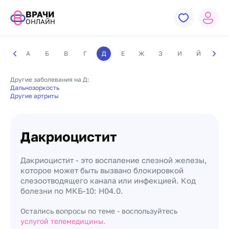
ВРАЧИ
ОНЛАЙН
А
Б
В
Г
Д
Е
Ж
З
И
Й
К
Другие заболевания на Д:
Дальнозоркость
Другие артриты
Дакриоцистит
Дакриоцистит - это воспаление слезной железы,
которое может быть вызвано блокировкой
слезоотводящего канала или инфекцией. Код
болезни по МКБ-10: H04.0.
Остались вопросы по теме - воспользуйтесь
услугой телемедицины.