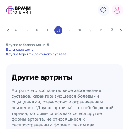
ВРАЧИ
ОНЛАЙН
А
Б
В
Г
Д
Е
Ж
З
И
Й
К
Другие заболевания на Д:
Дальнозоркость
Другие бурситы локтевого сустава
Другие артриты
Артрит - это воспалительное заболевание
суставов, характеризующееся болевыми
ощущениями, отечностью и ограничением
движения. "Другие артриты" - это обобщающий
термин, которым описываются все другие
формы артрита, не относящиеся к
распространенным формам, таким как