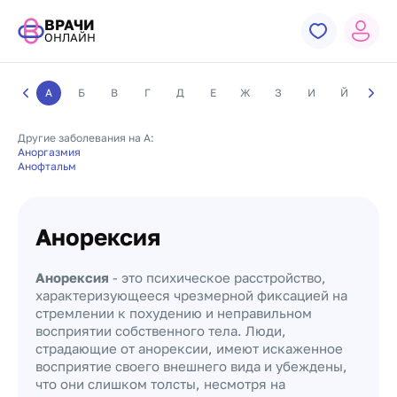
ВРАЧИ
ОНЛАЙН
А
Б
В
Г
Д
Е
Ж
З
И
Й
К
Другие заболевания на А:
Аноргазмия
Анофтальм
Анорексия
Анорексия
- это психическое расстройство,
характеризующееся чрезмерной фиксацией на
стремлении к похудению и неправильном
восприятии собственного тела. Люди,
страдающие от анорексии, имеют искаженное
восприятие своего внешнего вида и убеждены,
что они слишком толсты, несмотря на