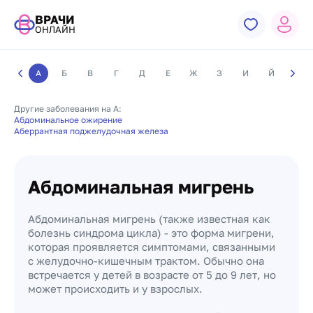
ВРАЧИ
ОНЛАЙН
А
Б
В
Г
Д
Е
Ж
З
И
Й
К
Другие заболевания на А:
Абдоминальное ожирение
Аберрантная поджелудочная железа
Абдоминальная мигрень
Абдоминальная мигрень (также известная как
болезнь синдрома цикла) - это форма мигрени,
которая проявляется симптомами, связанными
с желудочно-кишечным трактом. Обычно она
встречается у детей в возрасте от 5 до 9 лет, но
может происходить и у взрослых.