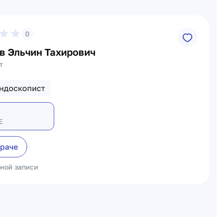
0
в Эльчин Тахирович
т
ндоскопист
Е
враче
ьной записи