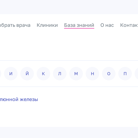
брать врача
Клиники
База знаний
О нас
Контак
И
Й
К
Л
М
Н
О
П
слюнной железы