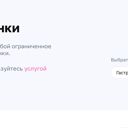
нки
обой ограниченное
нки.
Выбрат
ьзуйтесь
услугой
Гаст