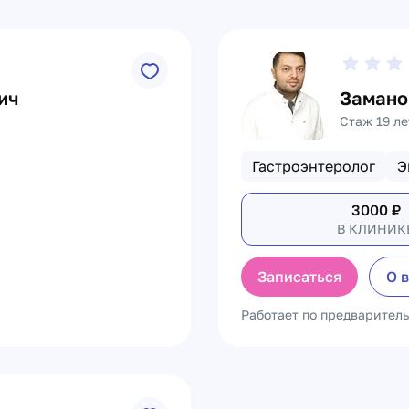
ич
Замано
Стаж 19 ле
Гастроэнтеролог
Э
3000
₽
В КЛИНИК
Записаться
О 
Работает по предварител