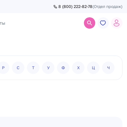
8 (800) 222-82-78
(Отдел продаж)
ты
Поиск
Р
С
Т
У
Ф
Х
Ц
Ч
Ш