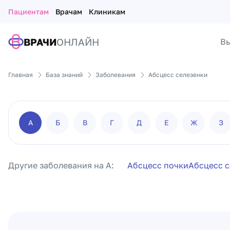
Пациентам
Врачам
Клиникам
ВРАЧИ
ОНЛАЙН
Вы
Главная
База знаний
Заболевания
Абсцесс селезенки
А
Б
В
Г
Д
Е
Ж
З
Другие заболевания на А:
Абсцесс почки
Абсцесс 