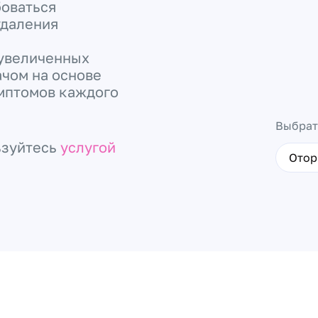
оваться
удаления
 увеличенных
ачом на основе
мптомов каждого
Выбрат
ьзуйтесь
услугой
Отор