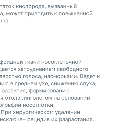
таток кислорода, вызванный
а, может приводить к повышенной
нка.
мфоидной ткани носоглоточной
ждается затруднением свободного
авостью голоса, насморками. Ведет к
ию в среднем ухе, снижению слуха,
е развития, формированию
ся отоларингологом на основании
ографии носоглотки,
 При хирургическом удалении
 исключен рецидив их разрастания.