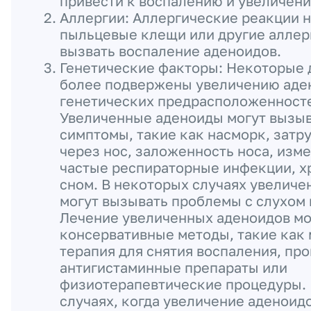
привести к воспалению и увеличен
Аллергии: Аллергические реакции н
пыльцевые клещи или другие аллер
вызвать воспаление аденоидов.
Генетические факторы: Некоторые 
более подвержены увеличению аден
генетических предрасположенност
Увеличенные аденоиды могут вызы
симптомы, такие как насморк, затр
через нос, заложенность носа, изме
частые респираторные инфекции, х
сном. В некоторых случаях увелич
могут вызывать проблемы с слухом 
Лечение увеличенных аденоидов м
консервативные методы, такие как
терапия для снятия воспаления, пр
антигистаминные препараты или
физиотерапевтические процедуры. 
случаях, когда увеличение аденоид