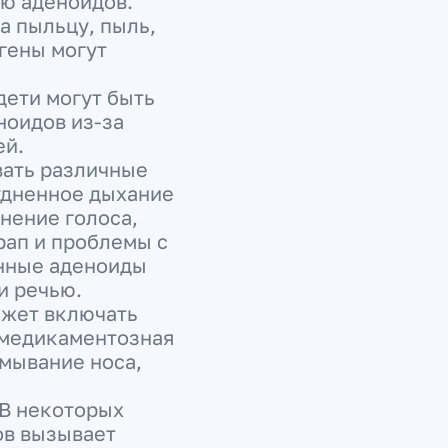
ию аденоидов.
а пыльцу, пыль,
гены могут
дети могут быть
оидов из-за
ей.
вать различные
удненное дыхание
нение голоса,
рап и проблемы с
енные аденоиды
и речью.
ожет включать
 медикаментозная
омывание носа,
В некоторых
ов вызывает