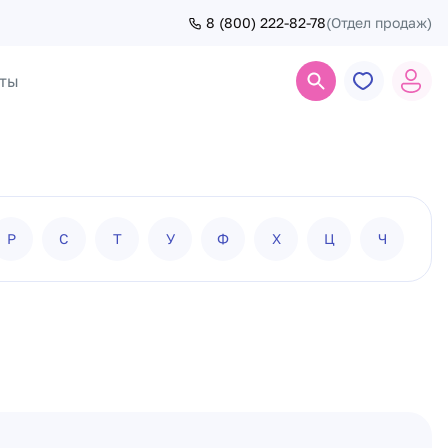
8 (800) 222-82-78
(Отдел продаж)
ты
Поиск
Р
С
Т
У
Ф
Х
Ц
Ч
Ш