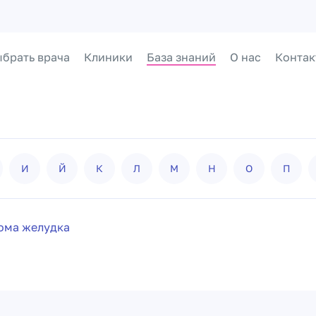
брать врача
Клиники
База знаний
О нас
Контак
И
Й
К
Л
М
Н
О
П
ома желудка