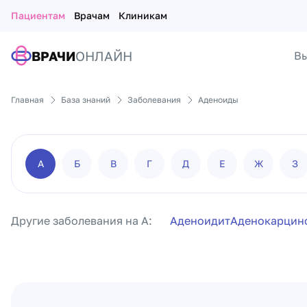
Пациентам
Врачам
Клиникам
ВРАЧИ
ОНЛАЙН
Вы
Главная
База знаний
Заболевания
Аденоиды
А
Б
В
Г
Д
Е
Ж
З
Другие заболевания на А:
Аденоидит
Аденокарцин