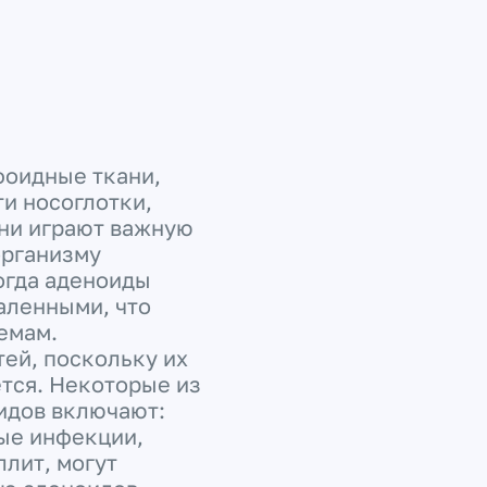
фоидные ткани,
и носоглотки,
Они играют важную
организму
огда аденоиды
аленными, что
емам.
ей, поскольку их
тся. Некоторые из
идов включают:
ые инфекции,
ллит, могут