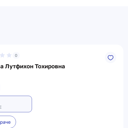
0
а Лутфихон Тохировна
Е
враче