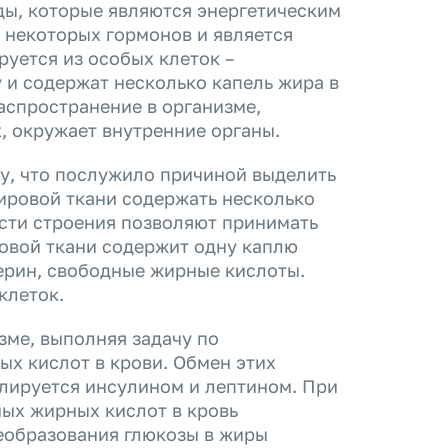
ы, которые являются энергетическим
е некоторых гормонов и является
уется из особых клеток –
 и содержат несколько капель жира в
аспространение в организме,
, окружает внутренние органы.
ку, что послужило причиной выделить
жировой ткани содержать несколько
сти строения позволяют принимать
ровой ткани содержит одну каплю
терин, свободные жирные кислоты.
клеток.
зме, выполняя задачу по
х кислот в крови. Обмен этих
олируется инсулином и лептином. При
ых жирных кислот в кровь
реобразования глюкозы в жиры