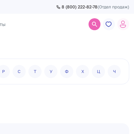
8 (800) 222-82-78
(Отдел продаж)
ты
Поиск
Р
С
Т
У
Ф
Х
Ц
Ч
Ш