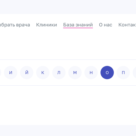
брать врача
Клиники
База знаний
О нас
Контак
И
Й
К
Л
М
Н
О
П