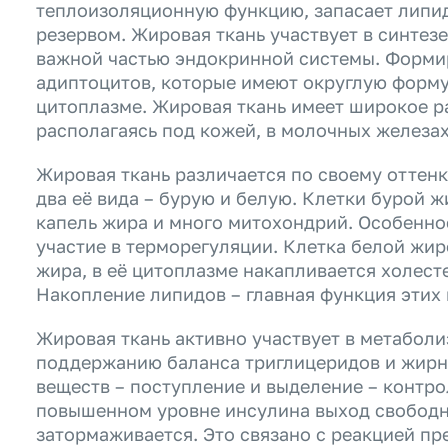
теплоизоляционную функцию, запасает липид
резервом. Жировая ткань участвует в синтез
важной частью эндокринной системы. Формир
адиптоцитов, которые имеют округлую форму
цитоплазме. Жировая ткань имеет широкое р
располагаясь под кожей, в молочных железах
Жировая ткань различается по своему оттен
два её вида – бурую и белую. Клетки бурой 
капель жира и много митохондрий. Особенно
участие в терморегуляции. Клетка белой жи
жира, в её цитоплазме накапливается холес
Накопление липидов – главная функция этих 
Жировая ткань активно участвует в метаболи
поддержанию баланса триглицеридов и жирны
веществ – поступление и выделение – контр
повышенном уровне инсулина выход свободн
затормаживается. Это связано с реакцией п