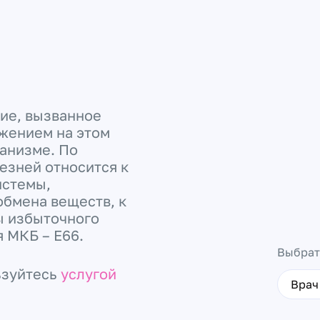
ие, вызванное
жением на этом
анизме. По
зней относится к
истемы,
обмена веществ, к
ы избыточного
я МКБ – Е66.
Выбрат
ьзуйтесь
услугой
Врач