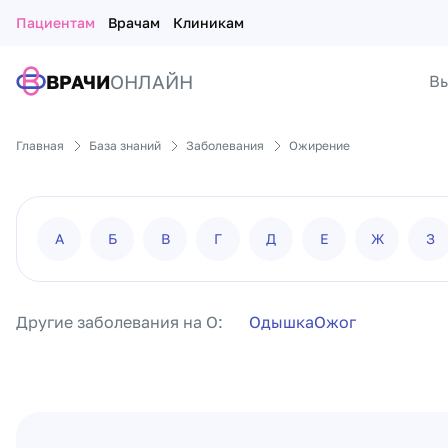
Пациентам
Врачам
Клиникам
ВРАЧИ
ОНЛАЙН
Вы
Главная
База знаний
Заболевания
Ожирение
А
Б
В
Г
Д
Е
Ж
З
Другие заболевания на О:
Одышка
Ожог