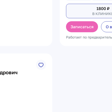
1800
₽
В КЛИНИК
Записаться
О 
Работает по предварител
ндрович