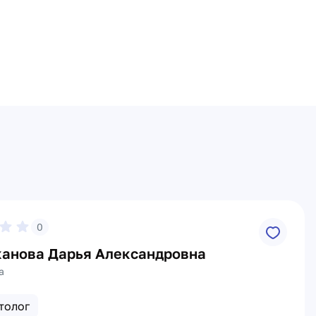
0
анова Дарья Александровна
а
толог