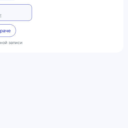
Е
враче
ьной записи