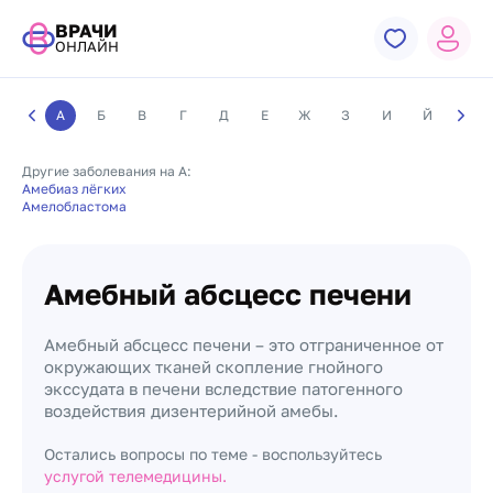
ВРАЧИ
ОНЛАЙН
А
Б
В
Г
Д
Е
Ж
З
И
Й
К
Другие заболевания на А:
Амебиаз лёгких
Амелобластома
Амебный абсцесс печени
Амебный абсцесс печени – это отграниченное от
окружающих тканей скопление гнойного
экссудата в печени вследствие патогенного
воздействия дизентерийной амебы.
Остались вопросы по теме - воспользуйтесь
услугой телемедицины.