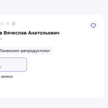
0
в Вячеслав Анатольевич
ет
Гинеколог-репродуктолог
Е
 записи