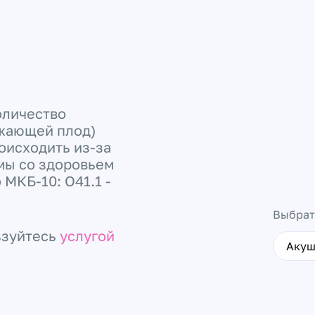
оличество
ужающей плод)
оисходить из-за
мы со здоровьем
 МКБ-10: O41.1 -
Выбрат
ьзуйтесь
услугой
Акуш