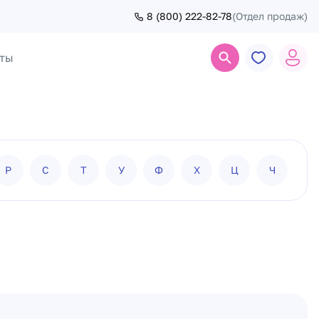
8 (800) 222-82-78
(Отдел продаж)
ты
Поиск
Р
С
Т
У
Ф
Х
Ц
Ч
Ш