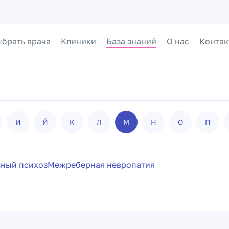
брать врача
Клиники
База знаний
О нас
Контак
И
Й
К
Л
М
Н
О
П
ный психоз
Межреберная невропатия