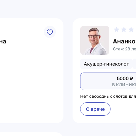
на
Ананко
Стаж 28 л
Акушер-гинеколог
5000
₽
В КЛИНИК
Нет свободных слотов для
О враче