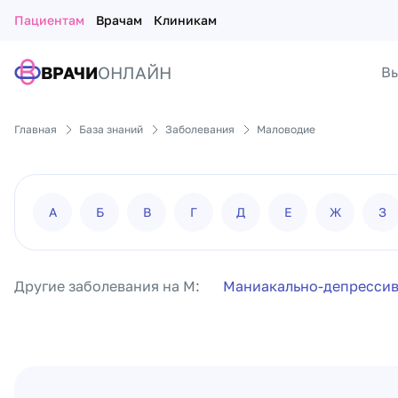
Пациентам
Врачам
Клиникам
ВРАЧИ
ОНЛАЙН
Вы
Главная
База знаний
Заболевания
Маловодие
А
Б
В
Г
Д
Е
Ж
З
Другие заболевания на М:
Маниакально-депрессив