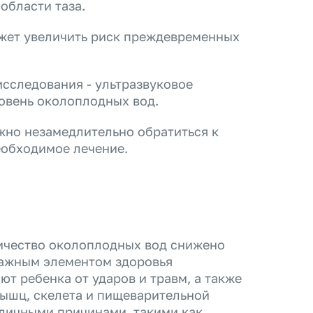
области таза.
жет увеличить риск преждевременных
исследования - ультразвуковое
овень околоплодных вод.
ажно незамедлительно обратиться к
еобходимое лечение.
личество околоплодных вод снижено
ажным элементом здоровья
т ребенка от ударов и травм, а также
мышц, скелета и пищеварительной
личными причинами, такими как