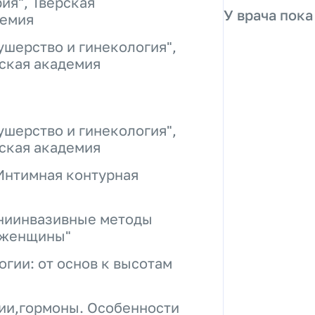
ия", Тверская
У врача пока
демия
ушерство и гинекология",
ская академия
ушерство и гинекология",
ская академия
Интимная контурная
иниинвазивные методы
у женщины"
гии: от основ к высотам
ии,гормоны. Особенности