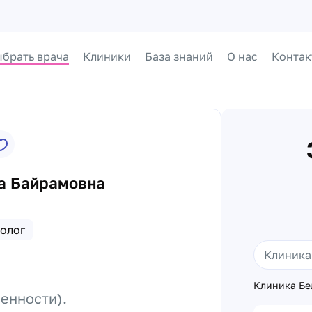
брать врача
Клиники
База знаний
О нас
Контак
а Байрамовна
олог
Клиника Бел
енности).