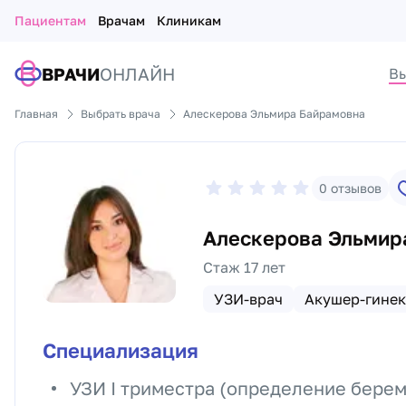
Пациентам
Врачам
Клиникам
ВРАЧИ
ОНЛАЙН
Вы
Главная
Выбрать врача
Алескерова Эльмира Байрамовна
0
отзывов
Алескерова Эльмир
Стаж 17 лет
УЗИ-врач
Акушер-гинек
Специализация
УЗИ I триместра (определение берем