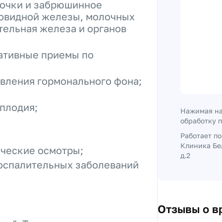
почки и забрюшинное
товидной железы, молочных
ательная железа и органов
тативные приемы по
овления гормонального фона;
плодия;
Нажимая на
обработку 
Работает п
Клиника Бе
ические осмотры;
д.2
оспалительных заболеваний
Отзывы о в