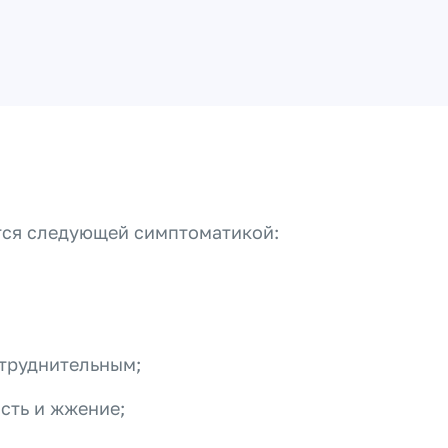
тся следующей симптоматикой:
атруднительным;
сть и жжение;