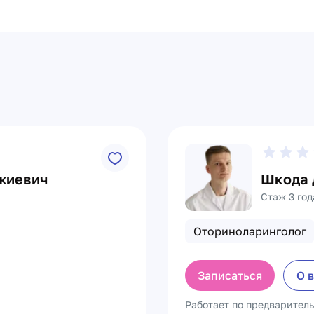
жиевич
Шкода 
Стаж 3 год
Оториноларинголог
Записаться
О 
Работает по предварител