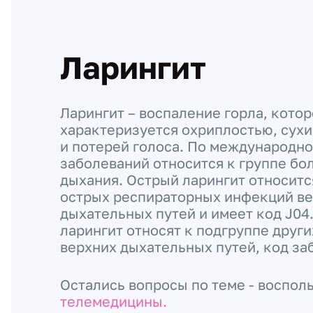
Ларингит
Ларингит – воспаление горла, кото
характеризуется охриплостью, су
и потерей голоса. По международн
заболеваний относится к группе бо
дыхания. Острый ларингит относитс
острых респираторных инфекций в
дыхательных путей и имеет код J04
ларингит относят к подгруппе друг
верхних дыхательных путей, код за
Остались вопросы по теме - воспол
телемедицины.