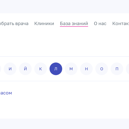
брать врача
Клиники
База знаний
О нас
Контак
И
Й
К
Л
М
Н
О
П
иасом