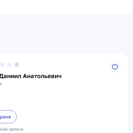
0
Даниил Анатольевич
а
враче
ьной записи