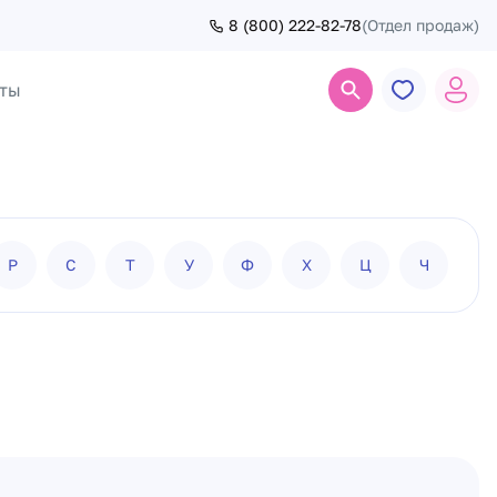
8 (800) 222-82-78
(Отдел продаж)
ты
Поиск
Р
С
Т
У
Ф
Х
Ц
Ч
Ш