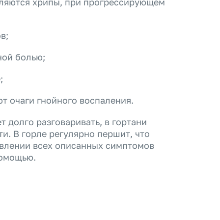
являются хрипы, при прогрессирующем
в;
ной болью;
;
т очаги гнойного воспаления.
 долго разговаривать, в гортани
и. В горле регулярно першит, что
явлении всех описанных симптомов
помощью.