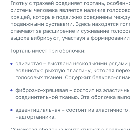
Глотку с трахеей соединяет гортань, особенн
системы человека является наличие голосово
хрящей, которые подвижно соединены между
подвижными суставами. Здесь находятся гол
отвечают за расширение и суживание голосо
выдохе вибрируют, участвуя в формировании
Гортань имеет три оболочки:
слизистая – выстлана несколькими рядами 
волнистую рыхлую пластину, которая пере
голосовых тканей. Содержит белково-слиз
фиброзно-хрящевая – состоит из эластичн
соединительной тканью. Эта оболочка вып
адвентициальная – состоит из эластичного 
надгортанника.
Слизистая оболочка контактирует с воздухом,