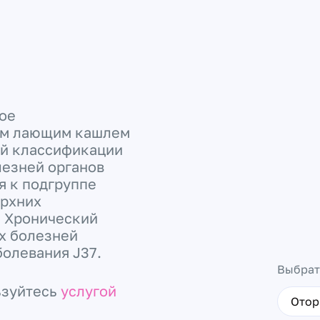
рое
хим лающим кашлем
ой классификации
лезней органов
я к подгруппе
ерхних
. Хронический
их болезней
болевания J37.
Выбрат
ьзуйтесь
услугой
Отор