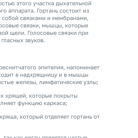
остью этого участка дыхательной
го аппарата. Гортань состоит из
 собой связками и мембранами,
осовые связки, мышцы, которые
вой щели. Голосовые связки при
 гласных звуков.
реснитчатого эпителия, напоминает
ходит в надхрящницу и в мышцы
истые железы, лимфатические узлы;
ых хрящей, которые покрыты
олняет функцию каркаса;
хряща, который отделяет гортань от
 так как орган является частью