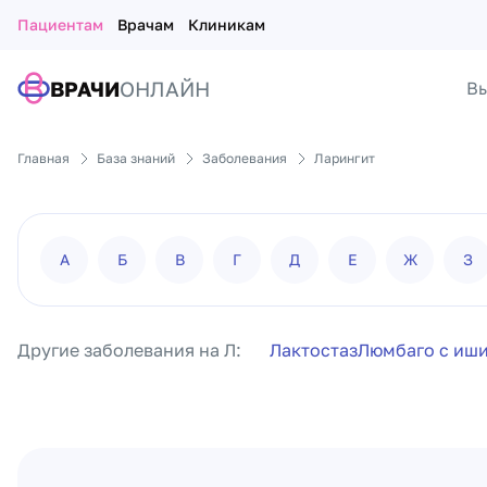
Пациентам
Врачам
Клиникам
ВРАЧИ
ОНЛАЙН
Вы
Главная
База знаний
Заболевания
Ларингит
А
Б
В
Г
Д
Е
Ж
З
Другие заболевания на Л:
Лактостаз
Люмбаго с иш