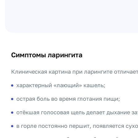
Симптомы ларингита
Клиническая картина при ларингите отличае
характерный «лающий» кашель;
острая боль во время глотания пищи;
отёкшая голосовая щель делает дыхание з
в горле постоянно першит, появляется сухо