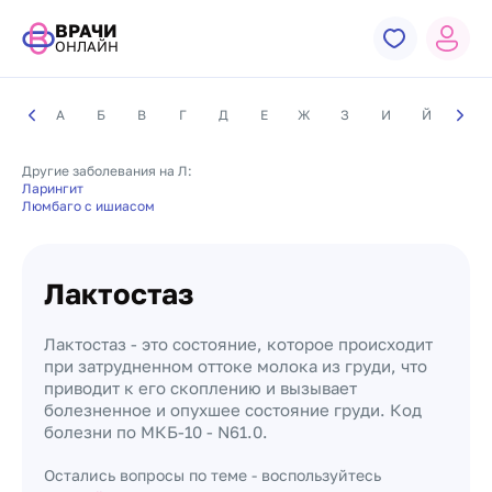
ВРАЧИ
ОНЛАЙН
А
Б
В
Г
Д
Е
Ж
З
И
Й
К
Другие заболевания на Л:
Ларингит
Люмбаго с ишиасом
Лактостаз
Лактостаз - это состояние, которое происходит
при затрудненном оттоке молока из груди, что
приводит к его скоплению и вызывает
болезненное и опухшее состояние груди. Код
болезни по МКБ-10 - N61.0.
Остались вопросы по теме - воспользуйтесь