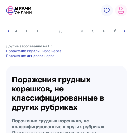
ВРАЧИ
ОНЛАЙН
А
Б
В
Г
Д
Е
Ж
З
И
Й
К
Другие заболевания на П:
Поражение седалищного нерва
Поражения лицевого нерва
Поражения грудных
корешков, не
классифицированные в
других рубриках
Поражения грудных корешков, не
классифицированные в других рубриках
Данное состояние относится к группе