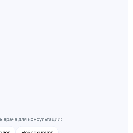
ь врача для консультации:
олог
Нейрохирург