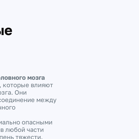
ые
ловного мозга
, которые влияют
озга. Они
 соединение между
чного
иально опасными
 в любой части
пень тяжести.