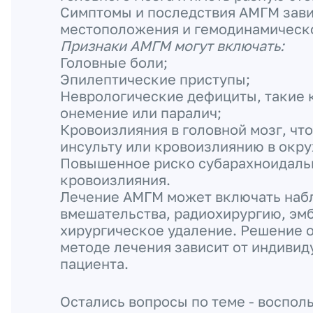
Симптомы и последствия АМГМ завис
местоположения и гемодинамическо
Признаки АМГМ могут включать:
Головные боли;
Эпилептические приступы;
Неврологические дефициты, такие к
онемение или паралич;
Кровоизлияния в головной мозг, чт
инсульту или кровоизлиянию в окр
Повышенное риско субарахноидаль
кровоизлияния.
Лечение АМГМ может включать наб
вмешательства, радиохирургию, эм
хирургическое удаление. Решение 
методе лечения зависит от индивид
пациента.
Остались вопросы по теме - воспол