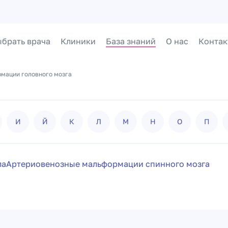
брать врача
Клиники
База знаний
О нас
Контак
мации головного мозга
И
Й
К
Л
М
Н
О
П
ла
Артериовенозные мальформации спинного мозга