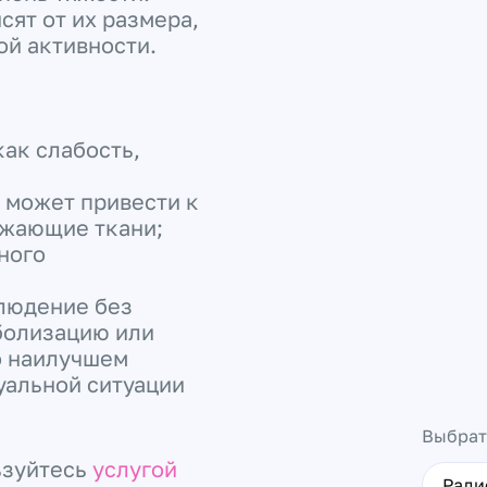
ят от их размера,
й активности.
ак слабость,
о может привести к
ужающие ткани;
ного
людение без
болизацию или
о наилучшем
уальной ситуации
Выбрат
ьзуйтесь
услугой
Ради