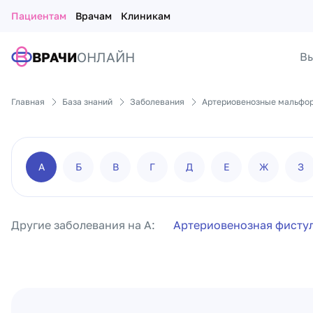
Пациентам
Врачам
Клиникам
ВРАЧИ
ОНЛАЙН
Вы
Главная
База знаний
Заболевания
Артериовенозные мальфор
А
Б
В
Г
Д
Е
Ж
З
Другие заболевания на А:
Артериовенозная фисту