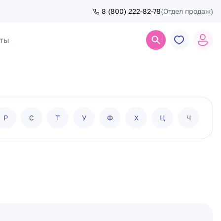
8 (800) 222-82-78
(Отдел продаж)
ты
Поиск
Р
С
Т
У
Ф
Х
Ц
Ч
Ш