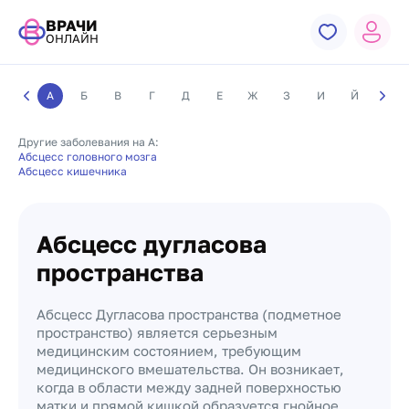
ВРАЧИ
ОНЛАЙН
А
Б
В
Г
Д
Е
Ж
З
И
Й
К
Другие заболевания на А:
Абсцесс головного мозга
Абсцесс кишечника
Абсцесс дугласова
пространства
Абсцесс Дугласова пространства (подметное
пространство) является серьезным
медицинским состоянием, требующим
медицинского вмешательства. Он возникает,
когда в области между задней поверхностью
матки и прямой кишкой образуется гнойное