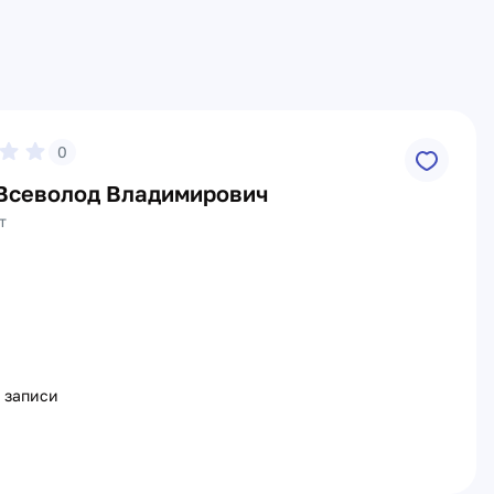
0
Всеволод Владимирович
т
 записи