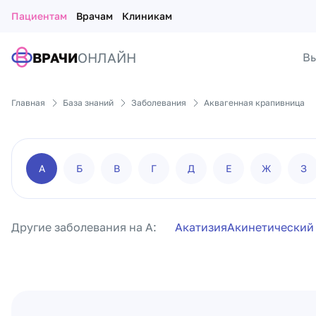
Пациентам
Врачам
Клиникам
ВРАЧИ
ОНЛАЙН
Вы
Главная
База знаний
Заболевания
Аквагенная крапивница
А
Б
В
Г
Д
Е
Ж
З
Другие заболевания на А:
Акатизия
Акинетический