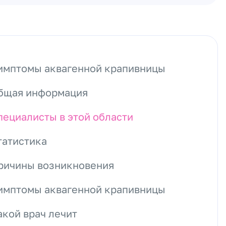
имптомы аквагенной крапивницы
бщая информация
пециалисты в этой области
татистика
ричины возникновения
имптомы аквагенной крапивницы
акой врач лечит