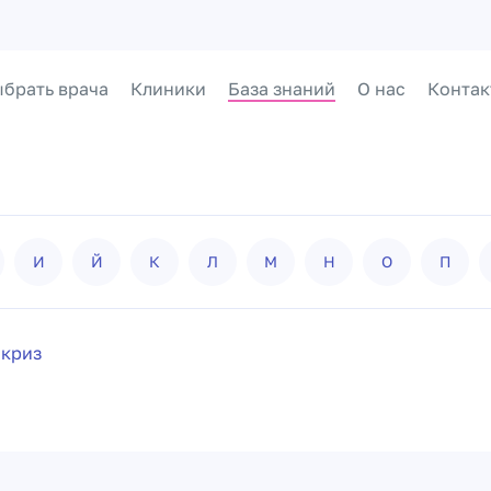
брать врача
Клиники
База знаний
О нас
Контак
И
Й
К
Л
М
Н
О
П
 криз