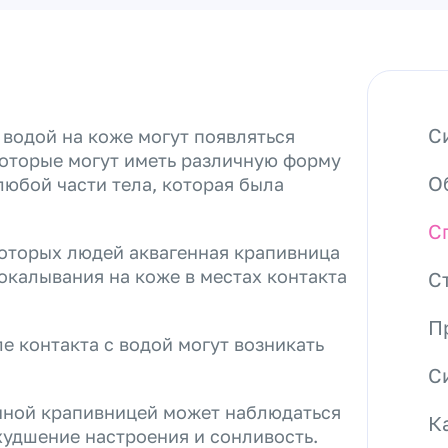
С
 водой на коже могут появляться
которые могут иметь различную форму
О
любой части тела, которая была
С
оторых людей аквагенная крапивница
калывания на коже в местах контакта
С
П
е контакта с водой могут возникать
С
нной крапивницей может наблюдаться
К
худшение настроения и сонливость.