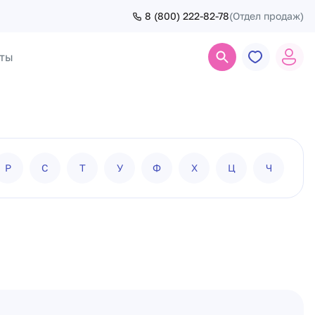
8 (800) 222-82-78
(Отдел продаж)
ты
Поиск
Р
С
Т
У
Ф
Х
Ц
Ч
Ш