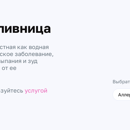
пивница
стная как водная
еское заболевание,
ыпания и зуд
 от ее
Выбрат
ьзуйтесь
услугой
Алле