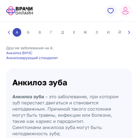
ВРАЧИ
ОНЛАЙН
А
Б
В
Г
Д
Е
Ж
З
И
Й
К
Другие заболевания на А:
Анкилоз ВНЧС
Анкилозирующий спондилит
Анкилоз зуба
Анкилоз зуба
– это заболевание, при котором
зуб перестает двигаться и становится
неподвижным. Причиной такого состояния
могут быть травмы, инфекции или болезни,
такие как кариес и пародонтит.
Симптомами анкилоза зуба могут быть:
неподвижность зуба;