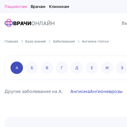
Пациентам
Врачам
Клиникам
ВРАЧИ
ОНЛАЙН
Вы
Главная
База знаний
Заболевания
Ангиома глотки
А
Б
В
Г
Д
Е
Ж
З
Другие заболевания на А:
Ангиома
Ангионеврозы