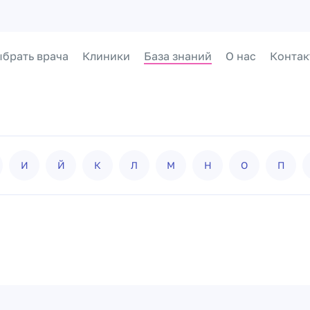
брать врача
Клиники
База знаний
О нас
Контак
И
Й
К
Л
М
Н
О
П