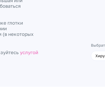
льшая или
боваться
нке глотки
нии
и (в некоторых
Выбрат
ьзуйтесь
услугой
Хиру