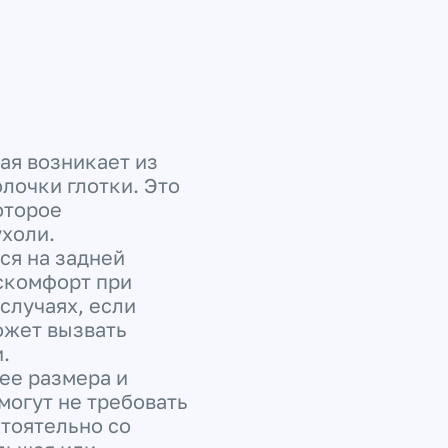
рая возникает из
лочки глотки. Это
оторое
ухоли.
ся на задней
искомфорт при
случаях, если
ожет вызвать
.
 ее размера и
могут не требовать
стоятельно со