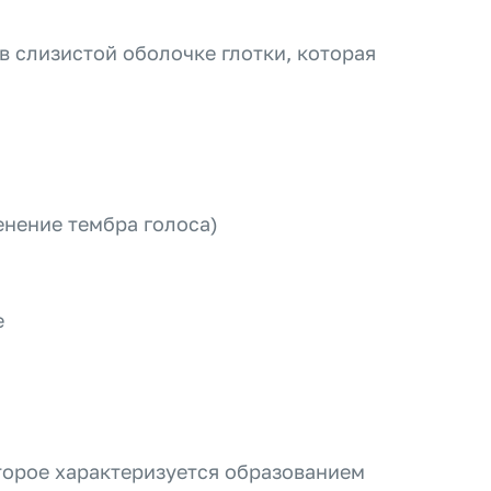
в слизистой оболочке глотки, которая
енение тембра голоса)
е
оторое характеризуется образованием