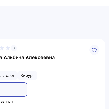
0
а Альбина Алексеевна
октолог
Хирург
Е
 записи