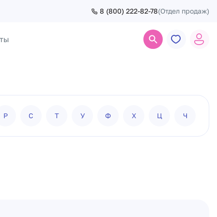
8 (800) 222-82-78
(Отдел продаж)
ты
Поиск
Р
С
Т
У
Ф
Х
Ц
Ч
Ш