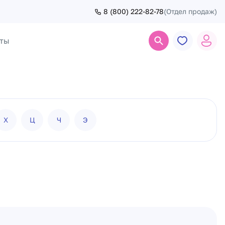
8 (800) 222-82-78
(Отдел продаж)
ты
Поиск
Х
Ц
Ч
Э