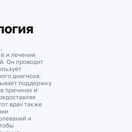
логия
,
е и лечении
й. Он проводит
ользует
ого диагноза.
зывает поддержку
в причинах и
редоставляя
тот врач также
нии
олеваний и
чтобы