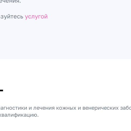
ечения.
ьзуйтесь
услугой
г
иагностики и лечения кожных и венерических заб
 квалификацию.