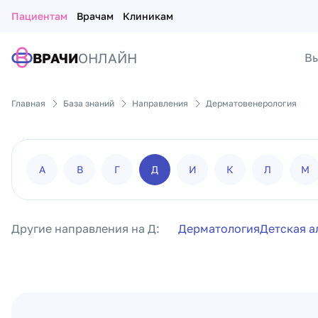
Пациентам
Врачам
Клиникам
ВРАЧИ
ОНЛАЙН
Вы
Главная
База знаний
Направления
Дерматовенерология
А
В
Г
Д
И
К
Л
М
Другие направления на Д:
Дерматология
Детская а