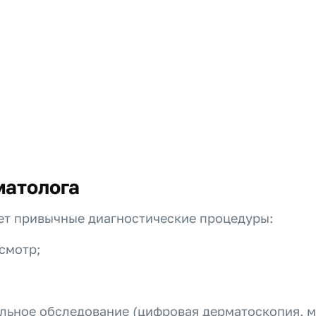
матолога
ет привычные диагностические процедуры:
смотр;
ьное обследование (цифровая дерматоскопия, мик