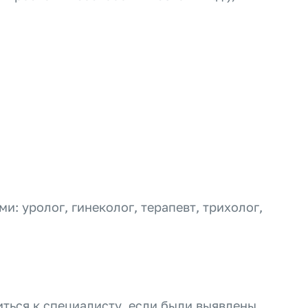
: уролог, гинеколог, терапевт, трихолог,
иться к специалисту, если были выявлены