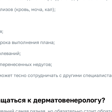
изов (кровь, моча, кал);
я;
срока выполнения плана;
олеваний;
 перенесенных недугов;
ожет тесно сотрудничать с другими специалистами
ащаться к дерматовенерологу?
аний самая разная, но обязательно стоит обрат