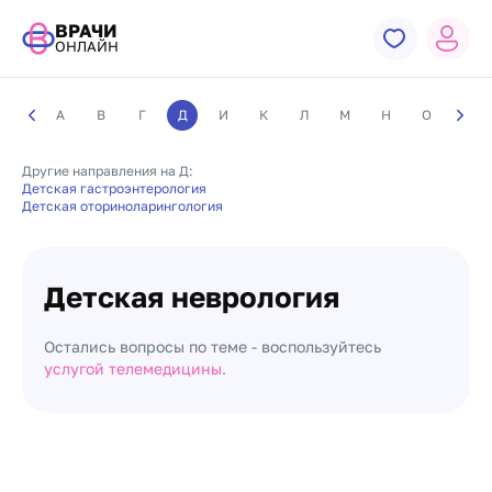
ВРАЧИ
ОНЛАЙН
А
В
Г
Д
И
К
Л
М
Н
О
П
Другие направления на Д:
Детская гастроэнтерология
Детская оториноларингология
Детская неврология
Остались вопросы по теме - воспользуйтесь
услугой телемедицины.