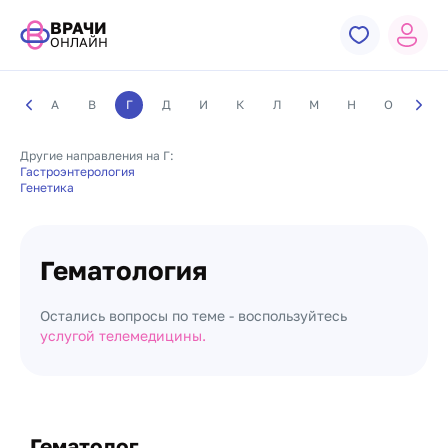
ВРАЧИ
ОНЛАЙН
А
В
Г
Д
И
К
Л
М
Н
О
П
Другие направления на Г:
Гастроэнтерология
Генетика
Гематология
Остались вопросы по теме - воспользуйтесь
услугой телемедицины.
Гематолог