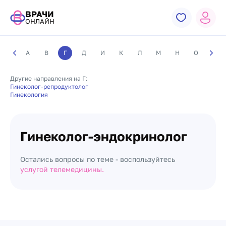
ВРАЧИ
ОНЛАЙН
А
В
Г
Д
И
К
Л
М
Н
О
П
Другие направления на Г:
Гинеколог-репродуктолог
Гинекология
Гинеколог-эндокринолог
Остались вопросы по теме - воспользуйтесь
услугой телемедицины.