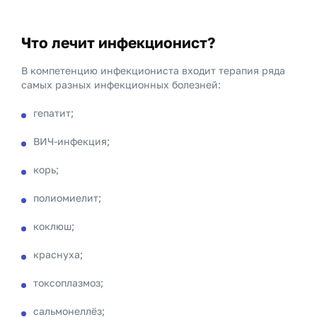
Что лечит инфекционист?
В компетенцию инфекциониста входит терапия ряда
самых разных инфекционных болезней:
гепатит;
ВИЧ-инфекция;
корь;
полиомиелит;
коклюш;
краснуха;
токсоплазмоз;
сальмонеллёз;