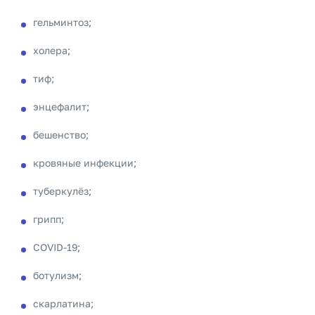
гельминтоз;
холера;
тиф;
энцефалит;
бешенство;
кровяные инфекции;
туберкулёз;
грипп;
COVID-19;
ботулизм;
скарлатина;