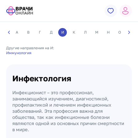
ВРАЧИ
ОНЛАЙН
А
В
Г
Д
И
К
Л
М
Н
О
П
Другие направления на И:
Иммунология
Инфектология
Инфекционист – это профессионал,
занимающийся изучением, диагностикой,
профилактикой и лечением инфекционных
заболеваний. Эта профессия важна для
общества, так как инфекционные болезни
являются одной из основных причин смертности
в мире.