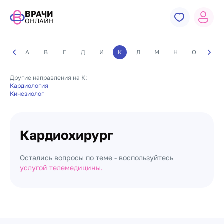
ВРАЧИ
ОНЛАЙН
А
В
Г
Д
И
К
Л
М
Н
О
П
Другие направления на К:
Кардиология
Кинезиолог
Кардиохирург
Остались вопросы по теме - воспользуйтесь
услугой телемедицины.