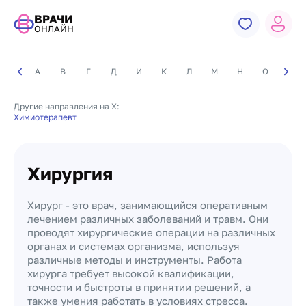
ВРАЧИ
ОНЛАЙН
А
В
Г
Д
И
К
Л
М
Н
О
П
Другие направления на Х:
Химиотерапевт
Хирургия
Хирург - это врач, занимающийся оперативным
лечением различных заболеваний и травм. Они
проводят хирургические операции на различных
органах и системах организма, используя
различные методы и инструменты. Работа
хирурга требует высокой квалификации,
точности и быстроты в принятии решений, а
также умения работать в условиях стресса.